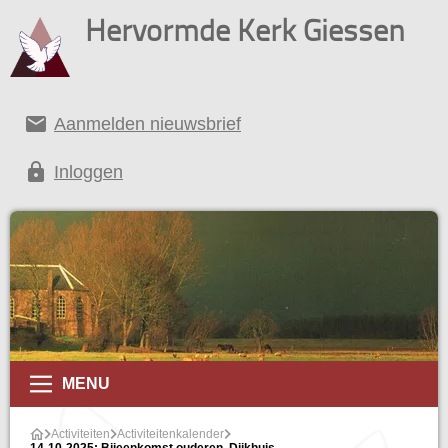
Hervormde Kerk Giessen
email
Aanmelden nieuwsbrief
lock
Inloggen
alender
MENU
Activiteiten
Activiteitenkalender