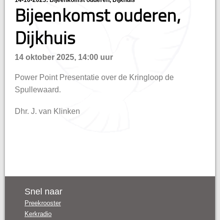
14-10-2025: Bijeenkomst ouderen, Dijkhuis
hisatie
Bijeenkomst ouderen,
Dijkhuis
14 oktober 2025, 14:00 uur
Power Point Presentatie over de Kringloop de
Spullewaard.
Dhr. J. van Klinken
Snel naar
Preekrooster
Kerkradio