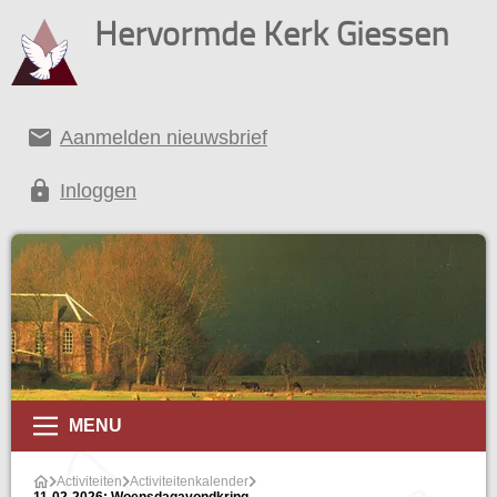
Hervormde Kerk Giessen
email
Aanmelden nieuwsbrief
lock
Inloggen
alender
MENU
Activiteiten
Activiteitenkalender