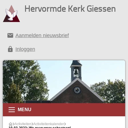
Hervormde Kerk Giessen
email
Aanmelden nieuwsbrief
lock
Inloggen
alender
MENU
Activiteiten
Activiteitenkalender