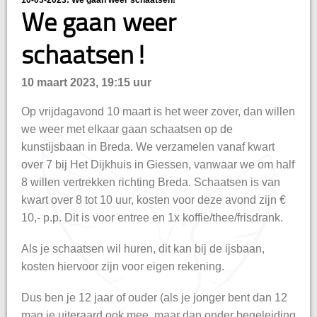
10-03-2023: We gaan weer schaatsen!
hisatie
We gaan weer
schaatsen!
10 maart 2023, 19:15 uur
Op vrijdagavond 10 maart is het weer zover, dan willen
we weer met elkaar gaan schaatsen op de
kunstijsbaan in Breda. We verzamelen vanaf kwart
over 7 bij Het Dijkhuis in Giessen, vanwaar we om half
8 willen vertrekken richting Breda. Schaatsen is van
kwart over 8 tot 10 uur, kosten voor deze avond zijn €
10,- p.p. Dit is voor entree en 1x koffie/thee/frisdrank.
Als je schaatsen wil huren, dit kan bij de ijsbaan,
kosten hiervoor zijn voor eigen rekening.
Dus ben je 12 jaar of ouder (als je jonger bent dan 12
mag je uiteraard ook mee, maar dan onder begeleiding