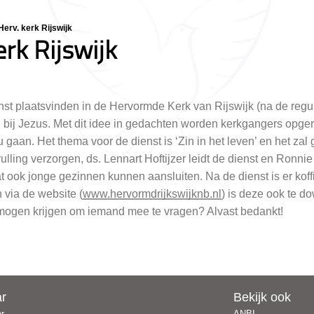
Herv. kerk Rijswijk
rk Rijswijk
st plaatsvinden in de Hervormde Kerk van Rijswijk (na de regu
n bij Jezus. Met dit idee in gedachten worden kerkgangers op
u gaan. Het thema voor de dienst is ‘Zin in het leven’ en het z
lling verzorgen, ds. Lennart Hoftijzer leidt de dienst en Ronnie 
 ook jonge gezinnen kunnen aansluiten. Na de dienst is er koffie
 via de website (
www.hervormdrijkswijknb.nl
) is deze ook te d
 mogen krijgen om iemand mee te vragen? Alvast bedankt!
ar
Bekijk ook
er
ANBI