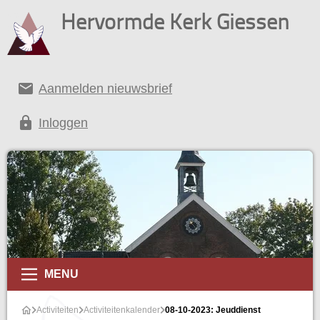
Hervormde Kerk Giessen
email
Aanmelden nieuwsbrief
lock
Inloggen
alender
MENU
Activiteiten
Activiteitenkalender
08-10-2023: Jeuddienst