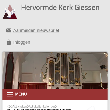
Hervormde Kerk Giessen
email
Aanmelden nieuwsbrief
lock
Inloggen
alender
MENU
Activiteiten
Activiteitenkalender