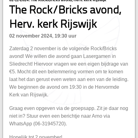
02-11-2024: The Rock/Bricks avond, Herv. kerk Rijswijk
hisatie
The Rock/Bricks avond,
Herv. kerk Rijswijk
02 november 2024, 19:30 uur
Zaterdag 2 november is de volgende Rock/Bricks
avond! We willen die avond gaan Lasergamen in
Sliedrecht! Hiervoor vragen we een eigen bijdrage van
€5. Mocht dit een belemmering vormen om te komen
laat het dan gerust even weten aan een van de leiding.
We beginnen de avond om 19:30 in de Hervormde
Kerk van Rijswijk.
Graag even opgeven via de groepsapp. Zit je daar nog
niet in? Stuur even een berichtje naar Arno via
WhatsApp (06-31945720).
Hopelijk tot 2 november!