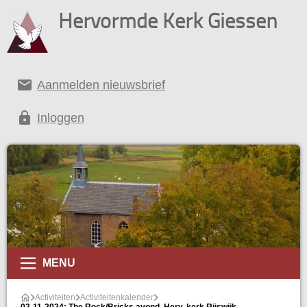
Hervormde Kerk Giessen
email
Aanmelden nieuwsbrief
lock
Inloggen
alender
MENU
Activiteiten
Activiteitenkalender