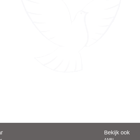
ar
Bekijk ook
er
ANBI