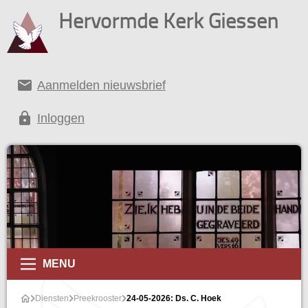
Hervormde Kerk Giessen
email
Aanmelden nieuwsbrief
lock
Inloggen
MENU
Diensten
Preekrooster
24-05-2026: Ds. C. Hoek